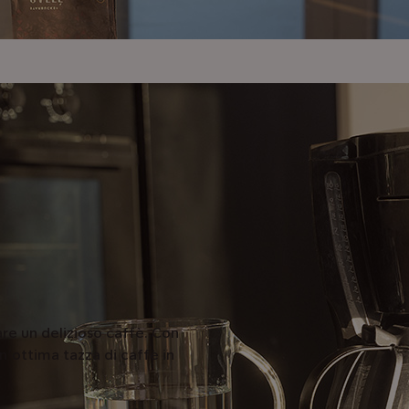
are un delizioso caffè. Con
n’ottima tazza di caffè in