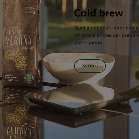
Cold brew
Quella del pour-over è una 
utilizzare anche per prepara
gusto pieno.
Scopri