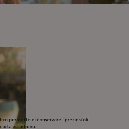
ltro permette di conservare i preziosi oli
in carta assorbono.