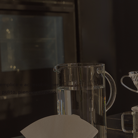
emplice e accessibile per
 pulito, pieno e corposo.