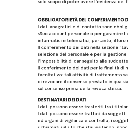
solo scopo di poter avere l’evidenza del f
OBBLIGATORIETÀ DEL CONFERIMENTO DE
I dati anagrafici e di contatto sono obbli
sSuo account personale o per garantire l’er
informatici e telematici; pertanto, il l
Il conferimento dei dati nella sezione “La
selezione del personale e per la gestione
l’impossibilità di dar seguito alle suddette
Il conferimento dei dati per le finalità di
facoltativo: tali attività di trattamento 
di revocare il consenso prestato in quals
sul consenso prima della revoca stessa.
DESTINATARI DEI DATI
I dati possono essere trasferiti tra i titola
I dati possono essere trattati da soggetti 
ed organi di vigilanza e controllo, i sogge
richiamati sul sito che stai visitando, non