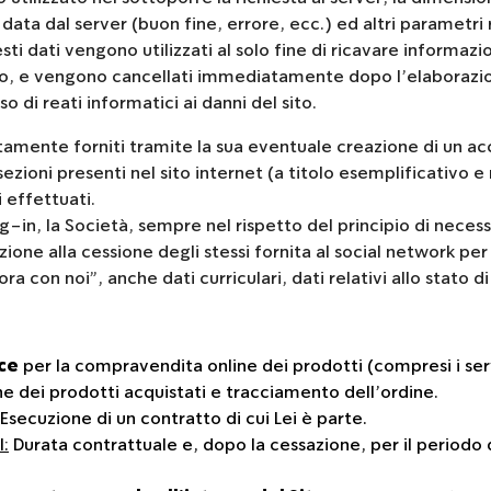
data dal server (buon fine, errore, ecc.) ed altri parametri 
i dati vengono utilizzati al solo fine di ricavare informazio
to, e vengono cancellati immediatamente dopo l’elaborazio
o di reati informatici ai danni del sito.
rettamente forniti tramite la sua eventuale creazione di un 
ezioni presenti nel sito internet (a titolo esemplificativo e 
i effettuati.
g-in, la Società, sempre nel rispetto del principio di necess
azione alla cessione degli stessi fornita al social network p
a con noi”, anche dati curriculari, dati relativi allo stato di
rce
per la compravendita online dei prodotti (compresi i ser
one dei prodotti acquistati e tracciamento dell’ordine.
Esecuzione di un contratto di cui Lei è parte.
:
Durata contrattuale e, dopo la cessazione, per il periodo d