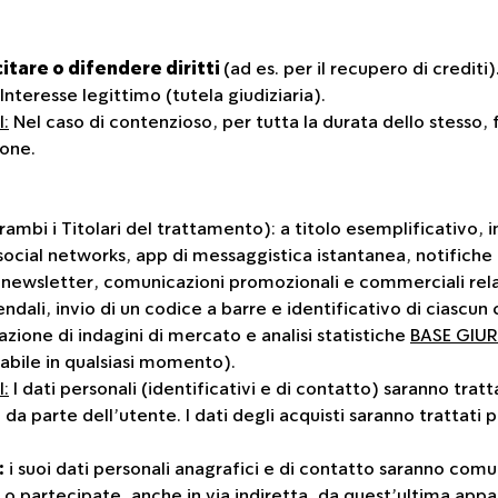
itare o difendere diritti
(ad es. per il recupero di crediti)
Interesse legittimo (tutela giudiziaria).
:
Nel caso di contenzioso, per tutta la durata dello stesso, 
ione.
rambi i Titolari del trattamento): a titolo esemplificativo,
cial networks, app di messaggistica istantanea, notifiche 
 newsletter, comunicazioni promozionali e commerciali relat
ndali, invio di un codice a barre e identificativo di ciascun
azione di indagini di mercato e analisi statistiche
BASE GIUR
cabile in qualsiasi momento).
:
I dati personali (identificativi e di contatto) saranno tratta
 parte dell’utente. I dati degli acquisti saranno trattati pe
:
i suoi dati personali anagrafici e di contatto saranno comu
e o partecipate, anche in via indiretta, da quest’ultima appart