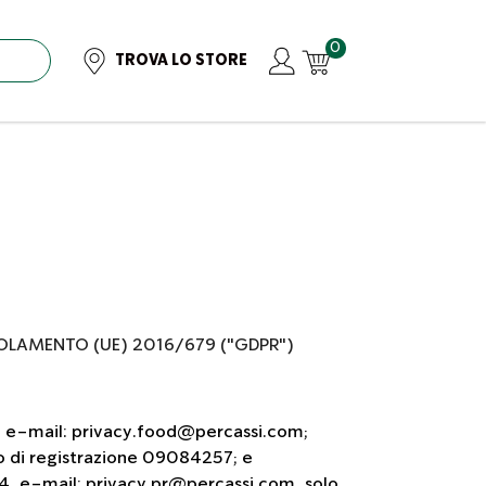
0
TROVA LO STORE
GOLAMENTO (UE) 2016/679 ("GDPR")
69, e-mail: privacy.food@percassi.com;
ro di registrazione 09084257; e
164, e-mail: privacy.pr@percassi.com, solo