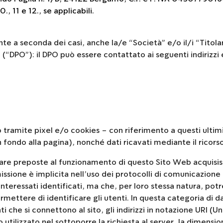
10., 11 e 12., se applicabili.
e a seconda dei casi, anche la/e “Società” e/o il/i “Titolar
“DPO”): il DPO può essere contattato ai seguenti indirizzi 
tramite pixel e/o cookies – con riferimento a questi ultimi 
n fondo alla pagina), nonché dati ricavati mediante il ricors
ware preposte al funzionamento di questo Sito Web acquisis
missione è implicita nell’uso dei protocolli di comunicazione 
nteressati identificati, ma che, per loro stessa natura, po
mettere di identificare gli utenti. In questa categoria di dati
i che si connettono al sito, gli indirizzi in notazione URI (U
do utilizzato nel sottoporre la richiesta al server, la dimensio