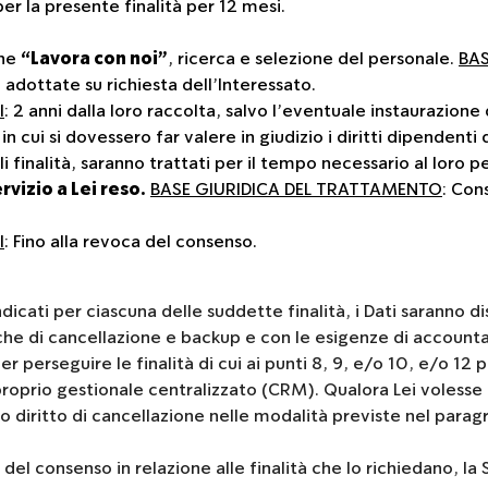
 per la presente finalità per 12 mesi.
one
“Lavora con noi”
, ricerca e selezione del personale.
BAS
adottate su richiesta dell’Interessato.
I
: 2 anni dalla loro raccolta, salvo l’eventuale instaurazione
 in cui si dovessero far valere in giudizio i diritti dipendent
ali finalità, saranno trattati per il tempo necessario al loro
rvizio a Lei reso.
BASE GIURIDICA DEL TRATTAMENTO
: Con
I
: Fino alla revoca del consenso.
icati per ciascuna delle suddette finalità, i Dati saranno dis
 di cancellazione e backup e con le esigenze di accountabil
per perseguire le finalità di cui ai punti 8, 9, e/o 10, e/o 1
proprio gestionale centralizzato (CRM). Qualora Lei volesse 
 diritto di cancellazione nelle modalità previste nel paragra
del consenso in relazione alle finalità che lo richiedano, la 