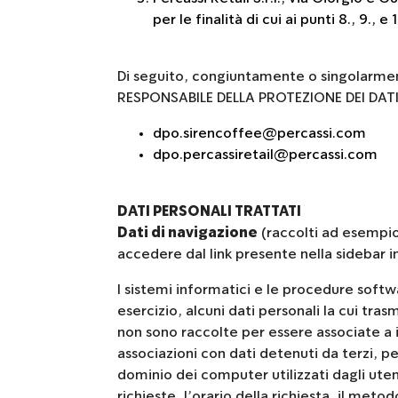
per le finalità di cui ai punti 8., 9., e 
Di seguito, congiuntamente o singolarment
RESPONSABILE DELLA PROTEZIONE DEI DATI (
dpo.sirencoffee@percassi.com
dpo.percassiretail@percassi.com
DATI PERSONALI TRATTATI
Dati di navigazione
(raccolti ad esempio 
accedere dal link presente nella sidebar i
I sistemi informatici e le procedure soft
esercizio, alcuni dati personali la cui tras
non sono raccolte per essere associate a i
associazioni con dati detenuti da terzi, per
dominio dei computer utilizzati dagli utent
richieste, l’orario della richiesta, il meto