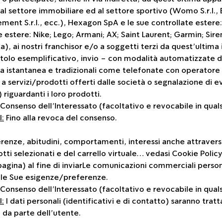
al settore immobiliare ed al settore sportivo (Womo S.r.l., Bul
gement S.r.l., ecc.), Hexagon SpA e le sue controllate estere
 estere: Nike; Lego; Armani; AX; Saint Laurent; Garmin; Siren
, ai nostri franchisor e/o a soggetti terzi da quest’ultima 
 titolo esemplificativo, invio - con modalità automatizzat
ca istantanea e tradizionali come telefonate con operatore 
 servizi/prodotti offerti dalle società o segnalazione di ev
 riguardanti i loro prodotti.
Consenso dell’Interessato (facoltativo e revocabile in qua
:
Fino alla revoca del consenso.
renze, abitudini, comportamenti, interessi anche attraverso l
i selezionati e del carrello virtuale… vedasi Cookie Policy 
 pagina) al fine di inviarLe comunicazioni commerciali perso
lle Sue esigenze/preferenze.
Consenso dell’Interessato (facoltativo e revocabile in qua
:
I dati personali (identificativi e di contatto) saranno tratta
da parte dell’utente.