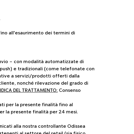
.
fino all'esaurimento dei termini di
 invio - con modalità automatizzate di
push) e tradizionali (come telefonate con
ive a servizi/prodotti offerti dalla
 cliente, nonché rilevazione del grado di
IDICA DEL TRATTAMENTO:
Consenso
ti per la presente finalità fino al
r la presente finalità per 24 mesi.
nicati alla nostra controllante Odissea
enenti al settore del retail (sia fisico