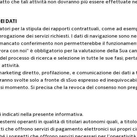
atto che tali attività non dovranno più essere effettuate ne
I DATI
gatori per la stipula dei rapporti contrattuali, come ad ese
ogazione dei servizi richiesti. I dati di navigazione sono ne
oro mancato conferimento non permetterebbe il funzionament
vora con noi” è obbligatorio per la valutazione della Sua ca
 del processo di ricerca e selezione in tutte le sue fasi; p
 attività.
 marketing diretto, profilazione, e comunicazione dei dati a t
saranno svolte solo a fronte di sSuo espresso ed inequivocab
iasi momento. Si precisa che la revoca del consenso non preg
ri indicati nella presente informativa.
esterni operanti in qualità di titolari autonomi quali, a tito
tti che offrono servizi di pagamento elettronici sui propri cir
ché i soggetti che offrono servizi necessari per l’operatività