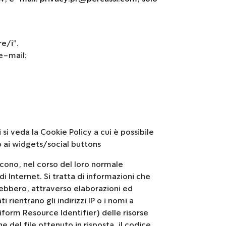
e/i”.
e-mail:
si veda la Cookie Policy a cui è possibile
o ai widgets/social buttons
cono, nel corso del loro normale
di Internet. Si tratta di informazioni che
trebbero, attraverso elaborazioni ed
 rientrano gli indirizzi IP o i nomi a
niform Resource Identifier) delle risorse
ne del file ottenuto in risposta, il codice