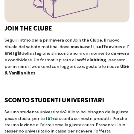
JOIN THE CLUBE
Segui il ritmo della primavera con Join the Clube. Il nuovo
rituale del sabato mattina, dove
musica
soft,
coffee
vibes e l’
energia
della stagione si incontrano in un momento da vivere
e condividere. Un format ispirato al
soft clubbing
, pensato
per iniziare il weekend con leggerezza, gusto e le nuove
Ube
& Vanilla vibes
.
SCONTO STUDENTI UNIVERSITARI
Sei uno studente universitario? Allora hai bisogno della giusta
pausa studio: per te
15%
di sconto sui nostri prodotti. Perché
tra una lezione e l’altra serve la giusta carica. Presenta il tuo
tesserino universitario in cassa per ricevere l’offerta.