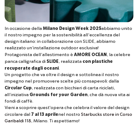
In occasione della
Milano Design Week 2025
abbiamo unito
il nostro impegno per la sostenibilità all’eccellenza del
design italiano: in collaborazione con SLIDE, abbiamo
realizzato un’installazione outdoor esclusiva!
Protagonista dell’allestimento è
AMORE OCEAN
, la celebre
panca calligrafica di
SLIDE
, realizzata
con plastiche
recuperate dagli oceani
.
Un progetto che va oltre il design e sottolinea il nostro
impegno nel promuovere scelte più consapevoli: dalla
Circular Cup
, realizzata con bicchieri di carta riciclati,
all’iniziativa
Grounds for your Garden
, che dà nuova vita ai
fondi di caffè.
Vieni a scoprire quest'opera che celebra il valore del design
circolare dal
7 al 13 aprile
nel nostro
Starbucks store in Corso
Garibaldi 118
, Milano. Ti aspettiamo!