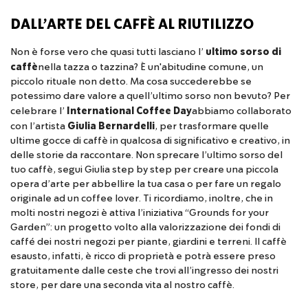
DALL’ARTE DEL CAFFÈ AL RIUTILIZZO
Non è forse vero che quasi tutti lasciano l’
ultimo sorso di
caffè
nella tazza o tazzina? È un'abitudine comune, un
piccolo rituale non detto. Ma cosa succederebbe se
potessimo dare valore a quell’ultimo sorso non bevuto? Per
celebrare l’
International Coffee Day
abbiamo collaborato
con l’artista
Giulia Bernardelli
, per trasformare quelle
ultime gocce di caffè in qualcosa di significativo e creativo, in
delle storie da raccontare. Non sprecare l’ultimo sorso del
tuo caffè, segui Giulia step by step per creare una piccola
opera d’arte per abbellire la tua casa o per fare un regalo
originale ad un coffee lover. Ti ricordiamo, inoltre, che in
molti nostri negozi è attiva l’iniziativa “Grounds for your
Garden”: un progetto volto alla valorizzazione dei fondi di
caffé dei nostri negozi per piante, giardini e terreni. Il caffè
esausto, infatti, è ricco di proprietà e potrà essere preso
gratuitamente dalle ceste che trovi all’ingresso dei nostri
store, per dare una seconda vita al nostro caffè.