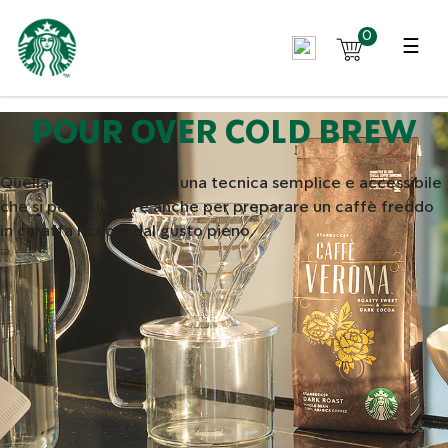
0
☰
POUR OVER COLD BREW
Quella del pour-over è una tecnica semplice e accessibile
che si può utilizzare anche per preparare un caffè freddo
in caraffa ricco e dal gusto pieno.