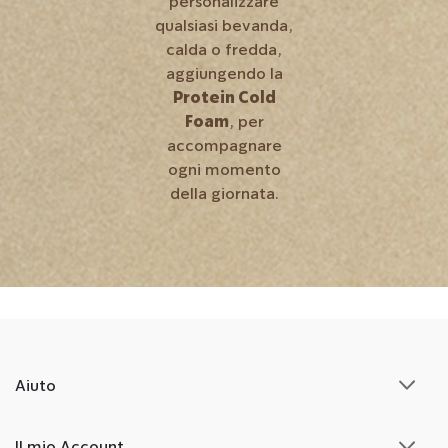
personalizzare
qualsiasi bevanda,
calda o fredda,
aggiungendo la
Protein Cold
Foam
, per
accompagnare
ogni momento
della giornata.
Aiuto
Il mio Account