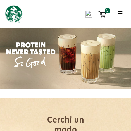
0
☰
Cerchi un
modo