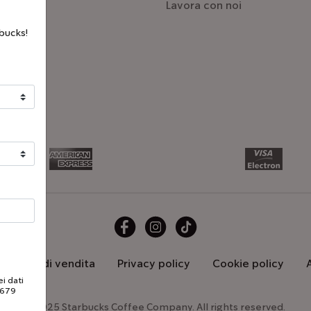
Lavora con noi
bucks!
generali di vendita
Privacy policy
Cookie policy
i dati
/679
©2025 Starbucks Coffee Company. All rights reserved.