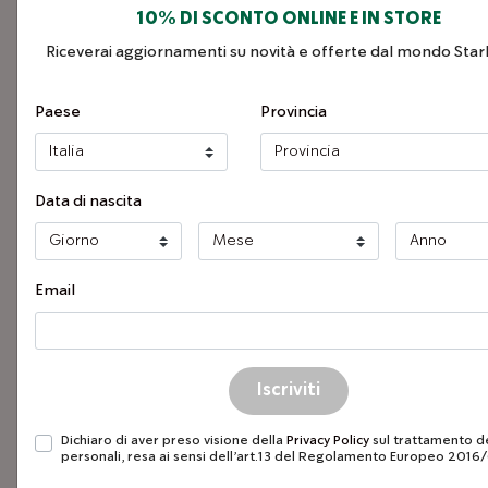
Resi e rimborsi
10% DI SCONTO ONLINE E IN STORE
Riceverai aggiornamenti su novità e offerte dal mondo Star
Regolamentazioni
Paese
Provincia
Corretto utilizzo e
smaltimento imballi
Data di nascita
Email
Condizioni 
Dichiaro di aver preso visione della
Privacy Policy
sul trattamento de
personali, resa ai sensi dell’art.13 del Regolamento Europeo 2016