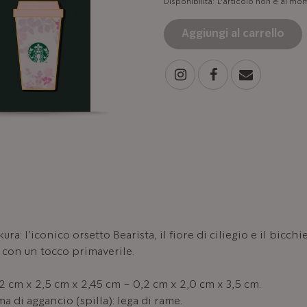
Disponibilità:
L'articolo non è al mo
Aggiungi al carrello
ura: l’iconico orsetto Bearista, il fiore di ciliegio e il bicchi
 con un tocco primaverile.
,2 cm x 2,5 cm x 2,45 cm – 0,2 cm x 2,0 cm x 3,5 cm.
ma di aggancio (spilla): lega di rame.