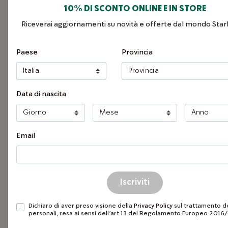
Resi e rimborsi
10% DI SCONTO ONLINE E IN STORE
Riceverai aggiornamenti su novità e offerte dal mondo Star
Regolamentazioni
Paese
Provincia
Corretto utilizzo e
smaltimento imballi
Data di nascita
Email
Condizioni 
Dichiaro di aver preso visione della
Privacy Policy
sul trattamento de
personali, resa ai sensi dell’art.13 del Regolamento Europeo 2016