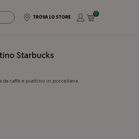
0
TROVA LO STORE
ttino Starbucks
 da caffè e piattino in porcellana