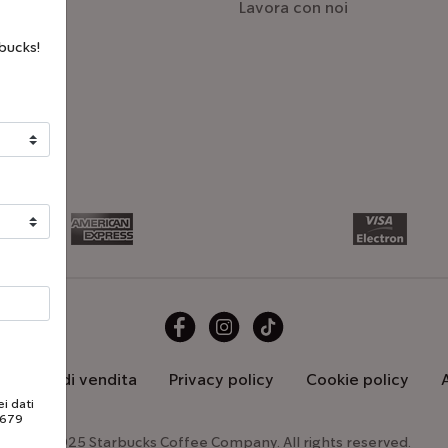
Lavora con noi
bucks!
generali di vendita
Privacy policy
Cookie policy
i dati
/679
©2025 Starbucks Coffee Company. All rights reserved.