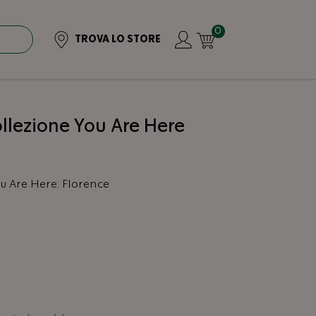
0
TROVA LO STORE
ollezione You Are Here
ou Are Here: Florence