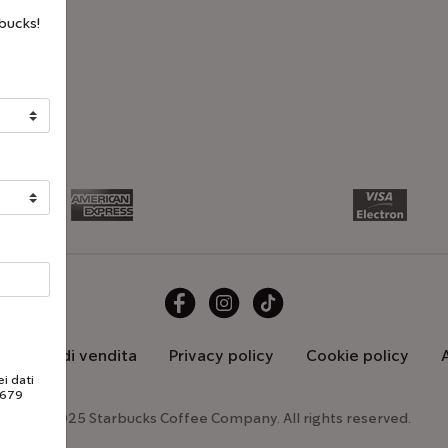
bucks!
generali di vendita
Privacy policy
Cookie policy
i dati
/679
©2025 Starbucks Coffee Company. All rights reserved.